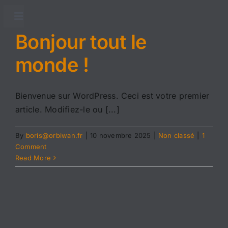
Skip
to
Toggle
Navigation
content
Bonjour tout le
Accueil
monde !
Adhésion
Bienvenue sur WordPress. Ceci est votre premier
article. Modifiez-le ou [...]
Conseils sanitaires
By
boris@orbiwan.fr
|
10 novembre 2025
|
Non classé
|
1
Traitements sanitaires
Comment
Read More
Partenaires