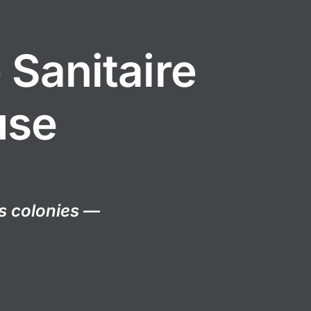
Sanitaire
use
es colonies —