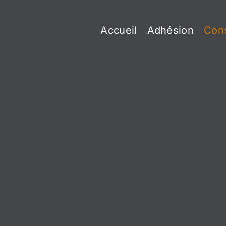
Skip
to
Accueil
Adhésion
Cons
content