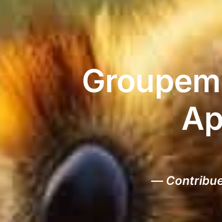
Groupeme
Ap
— Contribuer