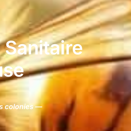
Sanitaire
use
es colonies —