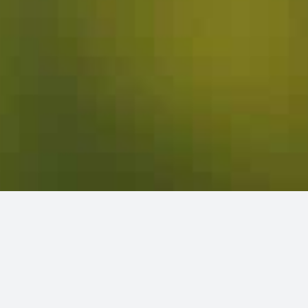
APPORTS NUTRITIFS
Apports nutritifs aux colonies d’abeilles